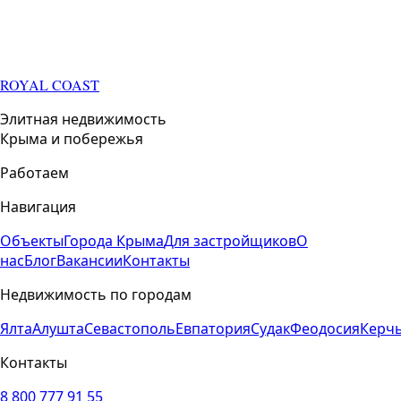
ROYAL COAST
Элитная недвижимость
Крыма и побережья
Работаем
Навигация
Объекты
Города Крыма
Для застройщиков
О
нас
Блог
Вакансии
Контакты
Недвижимость по городам
Ялта
Алушта
Севастополь
Евпатория
Судак
Феодосия
Керч
Контакты
8 800 777 91 55