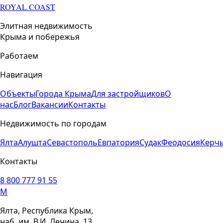
ROYAL COAST
Элитная недвижимость
Крыма и побережья
Работаем
Навигация
Объекты
Города Крыма
Для застройщиков
О
нас
Блог
Вакансии
Контакты
Недвижимость по городам
Ялта
Алушта
Севастополь
Евпатория
Судак
Феодосия
Керч
Контакты
8 800 777 91 55
M
Ялта, Республика Крым,
наб. им. В.И. Ленина, 13