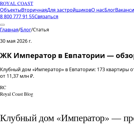
ROYAL COAST
Объекты
Вторичная
Для застройщиков
О нас
Блог
Ваканс
8 800 777 91 55
Связаться
Главная
/
Блог
/
Статья
30 мая 2026 г.
ЖК Император в Евпатории — обзо
Клубный дом «Император» в Евпатории: 173 квартиры от 4
от 11,37 млн ₽.
RC
Royal Coast Blog
Клубный дом «Император» — пр