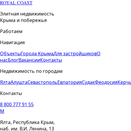
ROYAL COAST
Элитная недвижимость
Крыма и побережья
Работаем
Навигация
Объекты
Города Крыма
Для застройщиков
О
нас
Блог
Вакансии
Контакты
Недвижимость по городам
Ялта
Алушта
Севастополь
Евпатория
Судак
Феодосия
Керч
Контакты
8 800 777 91 55
M
Ялта, Республика Крым,
наб. им. В.И. Ленина, 13